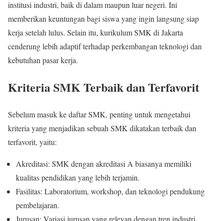
institusi industri, baik di dalam maupun luar negeri. Ini
memberikan keuntungan bagi siswa yang ingin langsung siap
kerja setelah lulus. Selain itu, kurikulum SMK di Jakarta
cenderung lebih adaptif terhadap perkembangan teknologi dan
kebutuhan pasar kerja.
Kriteria SMK Terbaik dan Terfavorit
Sebelum masuk ke daftar SMK, penting untuk mengetahui
kriteria yang menjadikan sebuah SMK dikatakan terbaik dan
terfavorit, yaitu:
Akreditasi: SMK dengan akreditasi A biasanya memiliki
kualitas pendidikan yang lebih terjamin.
Fasilitas: Laboratorium, workshop, dan teknologi pendukung
pembelajaran.
Jurusan: Variasi jurusan yang relevan dengan tren industri.