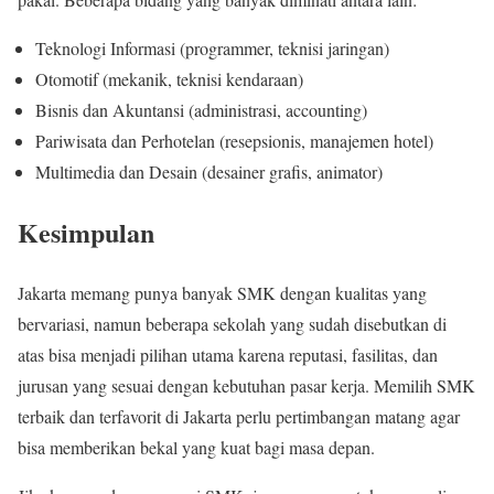
Teknologi Informasi (programmer, teknisi jaringan)
Otomotif (mekanik, teknisi kendaraan)
Bisnis dan Akuntansi (administrasi, accounting)
Pariwisata dan Perhotelan (resepsionis, manajemen hotel)
Multimedia dan Desain (desainer grafis, animator)
Kesimpulan
Jakarta memang punya banyak SMK dengan kualitas yang
bervariasi, namun beberapa sekolah yang sudah disebutkan di
atas bisa menjadi pilihan utama karena reputasi, fasilitas, dan
jurusan yang sesuai dengan kebutuhan pasar kerja. Memilih SMK
terbaik dan terfavorit di Jakarta perlu pertimbangan matang agar
bisa memberikan bekal yang kuat bagi masa depan.