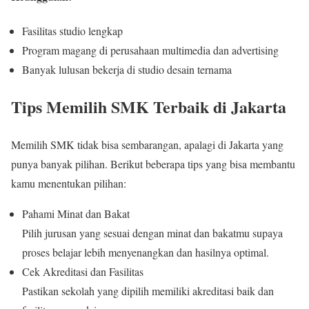
Fasilitas studio lengkap
Program magang di perusahaan multimedia dan advertising
Banyak lulusan bekerja di studio desain ternama
Tips Memilih SMK Terbaik di Jakarta
Memilih SMK tidak bisa sembarangan, apalagi di Jakarta yang
punya banyak pilihan. Berikut beberapa tips yang bisa membantu
kamu menentukan pilihan:
Pahami Minat dan Bakat
Pilih jurusan yang sesuai dengan minat dan bakatmu supaya
proses belajar lebih menyenangkan dan hasilnya optimal.
Cek Akreditasi dan Fasilitas
Pastikan sekolah yang dipilih memiliki akreditasi baik dan