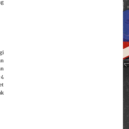
ng
gi
an
an
-4
et
uk