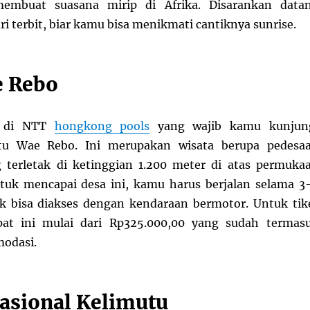
membuat suasana mirip di Afrika. Disarankan data
i terbit, biar kamu bisa menikmati cantiknya sunrise.
e Rebo
a di NTT
hongkong pools
yang wajib kamu kunjun
itu Wae Rebo. Ini merupakan wisata berupa pedesa
g terletak di ketinggian 1.200 meter di atas permuka
tuk mencapai desa ini, kamu harus berjalan selama 3
k bisa diakses dengan kendaraan bermotor. Untuk tik
at ini mulai dari Rp325.000,00 yang sudah termas
odasi.
sional Kelimutu