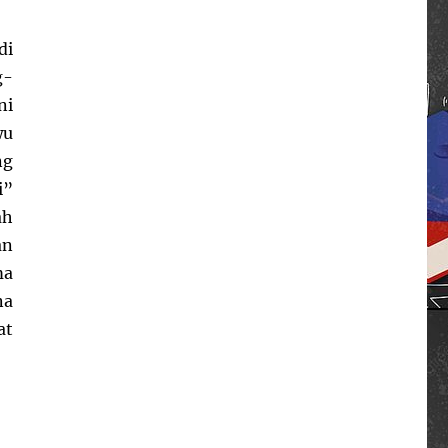
di
g-
ni
wu
ng
i”
ah
an
ma
na
at