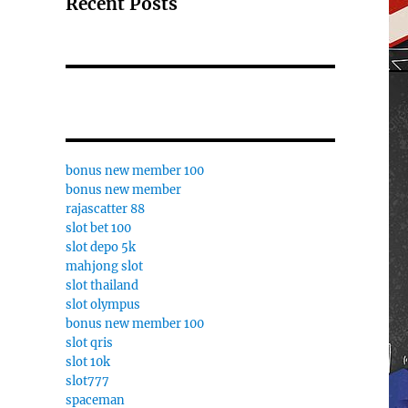
Recent Posts
bonus new member 100
bonus new member
rajascatter 88
slot bet 100
slot depo 5k
mahjong slot
slot thailand
slot olympus
bonus new member 100
slot qris
slot 10k
slot777
spaceman