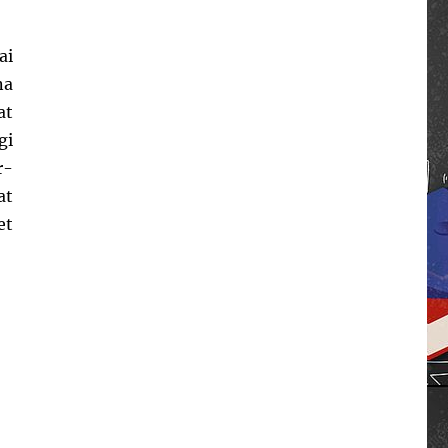
ai
na
at
gi
r-
at
et