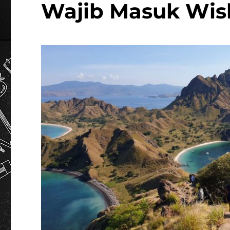
Wajib Masuk Wish