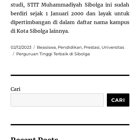
studi, STIT Muhammadiyah Sibolga ini sudah
berdiri sejak 1 Januari 2000 dan layak untuk
dipertimbangan di dalam daftar nama kampus
di Kota Sibolga lainnya.
Posted
Categories
02/12/2023
Beasiswa
,
Pendidikan
,
Prestasi
,
Universitas
on
Tags
Perguruan Tinggi Terbaik di Sibolga
Cari
CARI