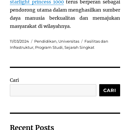
starlight princess 1000
terus berperan sebagai
pendorong utama dalam menghasilkan sumber
daya manusia berkualitas dan memajukan
masyarakat di wilayahnya.
Posted
Categories
Tags
11/03/2024
Pendidikan
,
Universitas
Fasilitas dan
on
Infrastruktur
,
Program Studi
,
Sejarah Singkat
Cari
CARI
Recent Posts