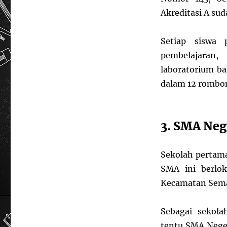
Akreditasi A sud
Setiap siswa 
pembelajaran,
laboratorium ba
dalam 12 rombon
3. SMA Neg
Sekolah pertam
SMA ini berlo
Kecamatan Sema
Sebagai sekol
tentu SMA Neger