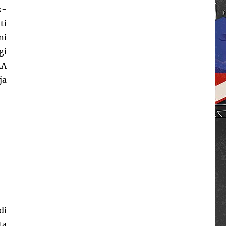
k-
ti
ni
gi
MA
ja
di
ta