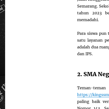
Semarang. Seko
tahun 2023 be
memadahi.
Para siswa pun 
satu layanan p
adalah dua ruan
dan IPS.
2. SMA Neg
Teman-tem
https://kingss
paling baik ve
Nomor 143, Se