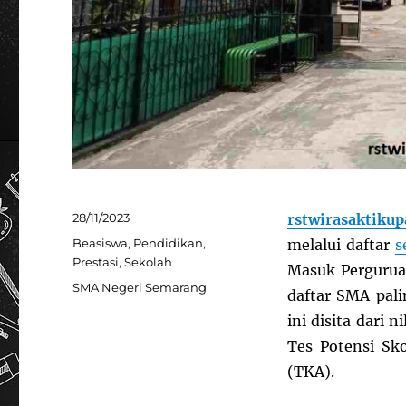
Posted
28/11/2023
rstwirasaktiku
on
Categories
Beasiswa
,
Pendidikan
,
melalui daftar
s
Prestasi
,
Sekolah
Masuk Pergurua
Tags
SMA Negeri Semarang
daftar SMA pali
ini disita dari 
Tes Potensi Sk
(TKA).