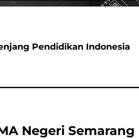
Jenjang Pendidikan Indonesia
MA Negeri Semarang