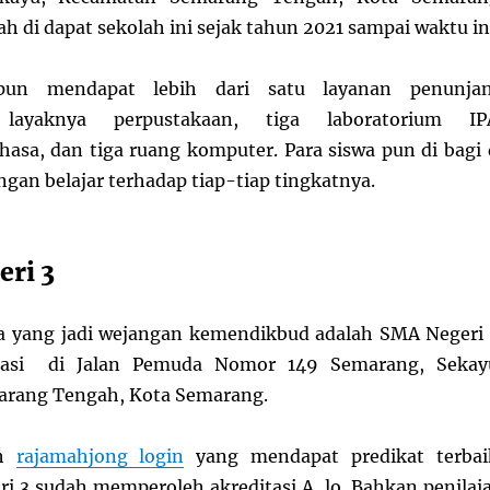
ah di dapat sekolah ini sejak tahun 2021 sampai waktu in
pun mendapat lebih dari satu layanan penunja
 layaknya perpustakaan, tiga laboratorium IP
hasa, dan tiga ruang komputer. Para siswa pun di bagi 
gan belajar terhadap tiap-tiap tingkatnya.
eri 3
a yang jadi wejangan kemendikbud adalah SMA Negeri 
kasi di Jalan Pemuda Nomor 149 Semarang, Sekay
rang Tengah, Kota Semarang.
ah
rajamahjong login
yang mendapat predikat terbai
i 3 sudah memperoleh akreditasi A, lo. Bahkan penilai