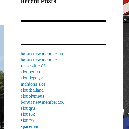
Recent Posts
bonus new member 100
bonus new member
rajascatter 88
slot bet 100
slot depo 5k
mahjong slot
slot thailand
slot olympus
bonus new member 100
slot qris
slot 10k
slot777
spaceman