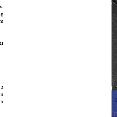
s,
ng
um
11
 2
an
eh