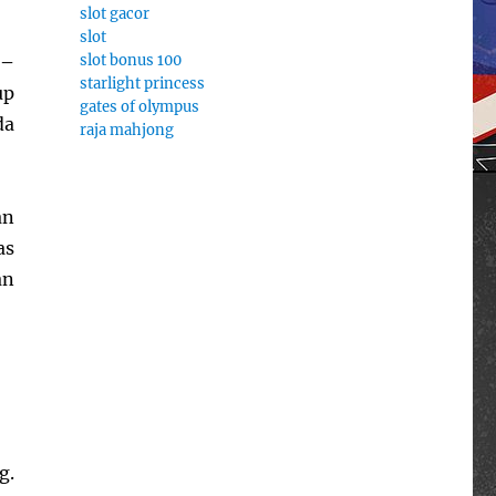
slot gacor
slot
 –
slot bonus 100
starlight princess
up
gates of olympus
da
raja mahjong
an
as
an
g.