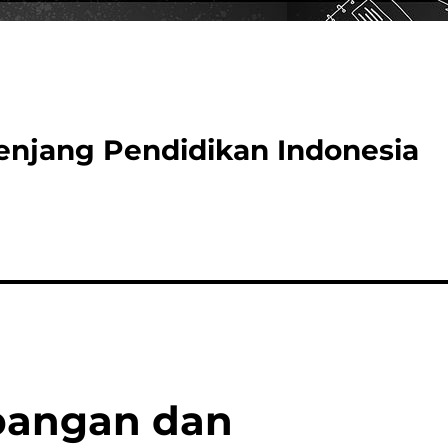
Jenjang Pendidikan Indonesia
bangan dan