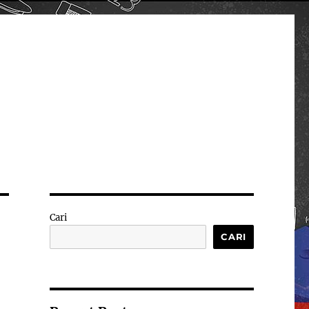
Cari
CARI