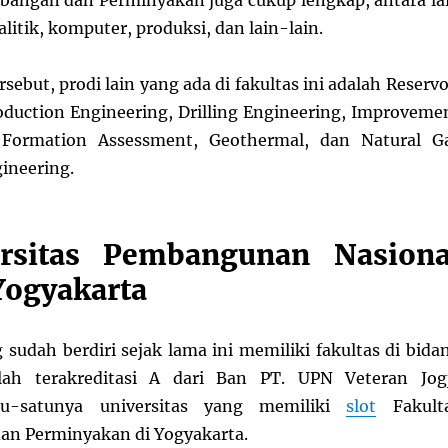
bangan dan Perminyakan juga cukup lengkap, antara la
litik, komputer, produksi, dan lain-lain.
rsebut, prodi lain yang ada di fakultas ini adalah Reservo
oduction Engineering, Drilling Engineering, Improveme
, Formation Assessment, Geothermal, dan Natural G
gineering.
ersitas Pembangunan Nasiona
Yogyakarta
 sudah berdiri sejak lama ini memiliki fakultas di bida
lah terakreditasi A dari Ban PT. UPN Veteran Jog
u-satunya universitas yang memiliki
slot
Fakult
an Perminyakan di Yogyakarta.