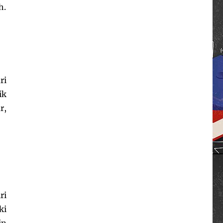
h.
ri
ik
r,
ri
ki