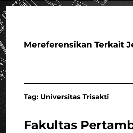
Mereferensikan Terkait 
Tag:
Universitas Trisakti
Fakultas Pertam