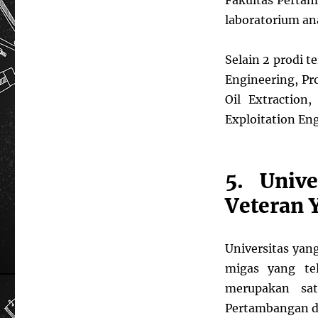
Fakultas Pertam
laboratorium ana
Selain 2 prodi te
Engineering, Pr
Oil Extraction
Exploitation En
5. Univ
Veteran 
Universitas yang
migas yang te
merupakan sat
Pertambangan d