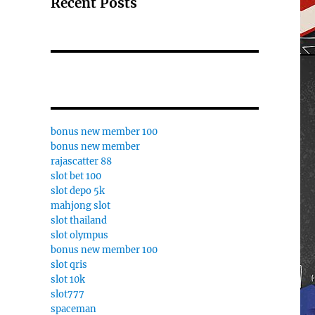
Recent Posts
bonus new member 100
bonus new member
rajascatter 88
slot bet 100
slot depo 5k
mahjong slot
slot thailand
slot olympus
bonus new member 100
slot qris
slot 10k
slot777
spaceman