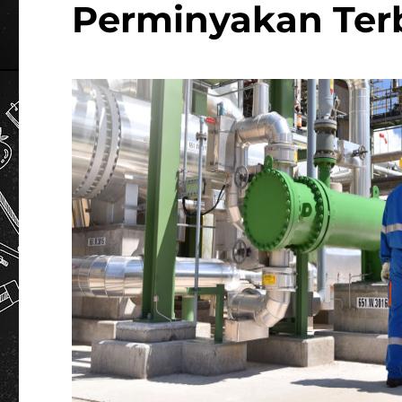
Perminyakan Terb